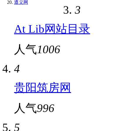
遵义网
3
At Lib网站目录
人气
1006
4
贵阳筑房网
人气
996
5