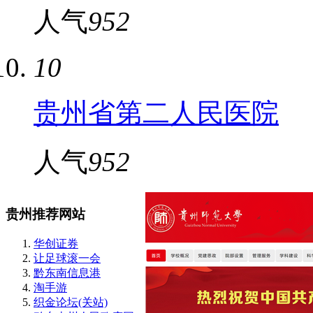
人气
952
10
贵州省第二人民医院
人气
952
贵州推荐网站
华创证券
让足球滚一会
黔东南信息港
淘手游
织金论坛(关站)