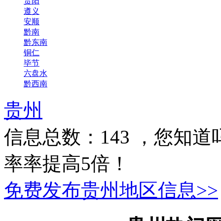
贵阳
遵义
安顺
黔南
黔东南
铜仁
毕节
六盘水
黔西南
贵州
信息总数：
143
，您知道
率率提高5倍！
免费发布贵州地区信息>>