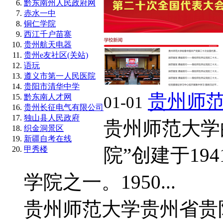
黔东南州人民政府网
赤水一中
铜仁学院
西江千户苗寨
贵州航天电器
贵州e友社区(关站)
语玩
遵义市第一人民医院
贵阳市清华中学
贵州师
黔东南人才网
01-01
贵州长征电气有限公司
独山县人民政府
贵州师范大学
织金洞景区
新疆自考在线
院”创建于1
甲秀楼
学院之一。1950...
贵州师范大学
贵州省贵