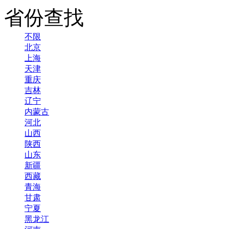
省份查找
不限
北京
上海
天津
重庆
吉林
辽宁
内蒙古
河北
山西
陕西
山东
新疆
西藏
青海
甘肃
宁夏
黑龙江