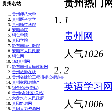
贵州热门
贵州名站
贵州师范大学
1
贵州医科大学
贵州师范学院
安顺学院
贵州网
铜仁学院
贵阳学院
​黔东南恒生医院
人气
1026
安顺市人民政府
铜仁网
163贵州网
黔东南州人民政府网
2
贵州旅游在线
贵州省建设工程招标投标协会
贵州家园房地产
英语学习
织金论坛(关站)
贵州e友社区(关站)
六盘水市人民政府
人气
1006
贵阳黔房网
贵阳人力资源网