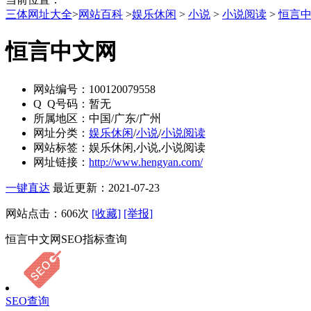
三体网址大全
>
网站百科
>
娱乐休闲
>
小说
>
小说阅读
>
恒言
恒言中文网
网站编号：
100120079558
Q Q号码：
暂无
所属地区：
中国/广东/广州
网址分类：
娱乐休闲
/
小说
/
小说阅读
网站标签：
娱乐休闲,小说,小说阅读
网址链接：
http://www.hengyan.com/
一键直达
最近更新：2021-07-23
网站点击：
606
次
[收藏]
[举报]
恒言中文网SEO指标查询
SEO查询