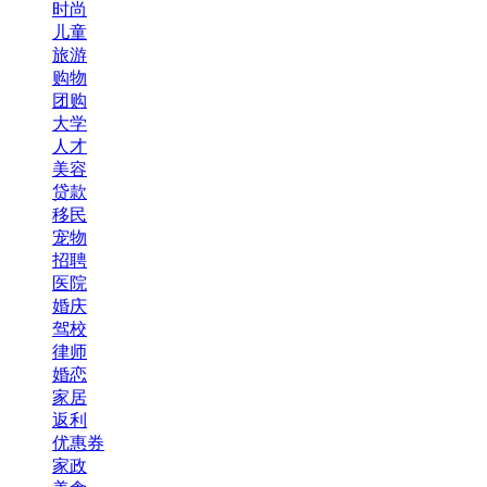
时尚
儿童
旅游
购物
团购
大学
人才
美容
贷款
移民
宠物
招聘
医院
婚庆
驾校
律师
婚恋
家居
返利
优惠券
家政