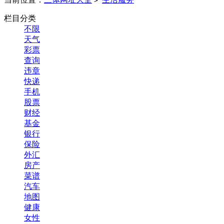
>
栏目分类
不限
天气
彩票
查询
违章
快递
手机
股票
财经
基金
银行
保险
外汇
房产
菜谱
汽车
地图
健康
女性