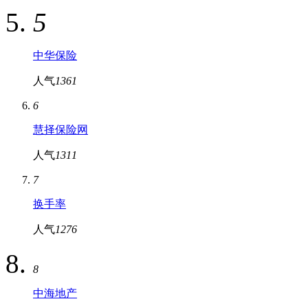
5
中华保险
人气
1361
6
慧择保险网
人气
1311
7
换手率
人气
1276
8
中海地产