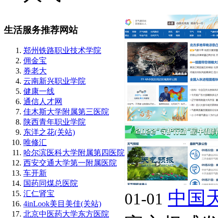
生活服务推荐网站
郑州铁路职业技术学院
佣金宝
券老大
云南新兴职业学院
健康一线
通信人才网
佳木斯大学附属第三医院
陕西青年职业学院
东洋之花(关站)
唯修汇
哈尔滨医科大学附属第四医院
西安交通大学第一附属医院
车开新
国药同煤总医院
中国
汇仁肾宝
01-01
4inLook美目美佳(关站)
北京中医药大学东方医院