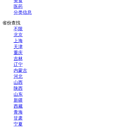
美食
医药
分类信息
省份查找
不限
北京
上海
天津
重庆
吉林
辽宁
内蒙古
河北
山西
陕西
山东
新疆
西藏
青海
甘肃
宁夏