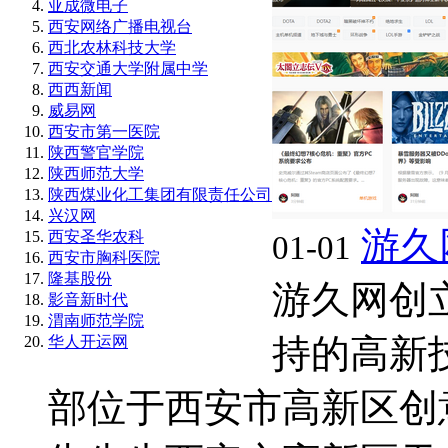
亚成微电子
西安网络广播电视台
西北农林科技大学
西安交通大学附属中学
西西新闻
威易网
西安市第一医院
陕西警官学院
陕西师范大学
陕西煤业化工集团有限责任公司
兴汉网
游久
西安圣华农科
01-01
西安市胸科医院
隆基股份
游久网创立
影音新时代
渭南师范学院
持的高新
华人开运网
部位于西安市高新区创意