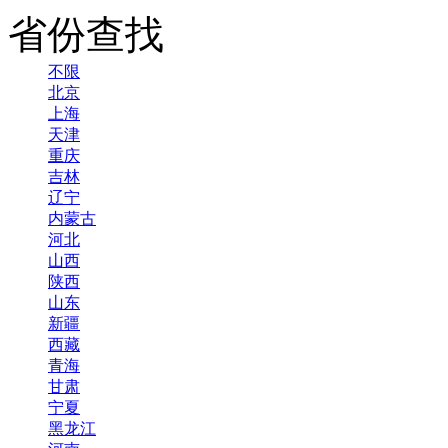
省份查找
不限
北京
上海
天津
重庆
吉林
辽宁
内蒙古
河北
山西
陕西
山东
新疆
西藏
青海
甘肃
宁夏
黑龙江