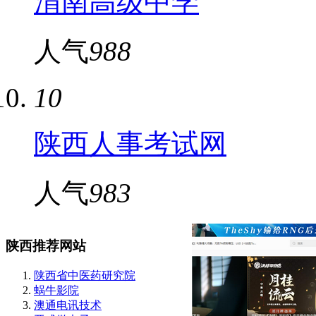
渭南高级中学
人气
988
10
陕西人事考试网
人气
983
陕西推荐网站
陕西省中医药研究院
蜗牛影院
澳通电讯技术