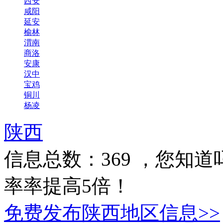
西安
咸阳
延安
榆林
渭南
商洛
安康
汉中
宝鸡
铜川
杨凌
陕西
信息总数：
369
，您知道
率率提高5倍！
免费发布陕西地区信息>>