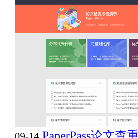
PaperPass论文
09-14