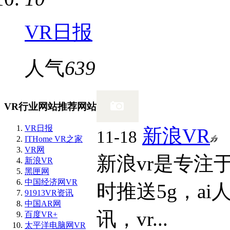
VR日报
人气
639
VR行业网站推荐网站
VR日报
新浪VR
11-18
ITHome VR之家
VR网
新浪vr是专注
新浪VR
黑匣网
中国经济网VR
时推送5g，ai
91913VR资讯
中国AR网
讯，vr...
百度VR+
太平洋电脑网VR