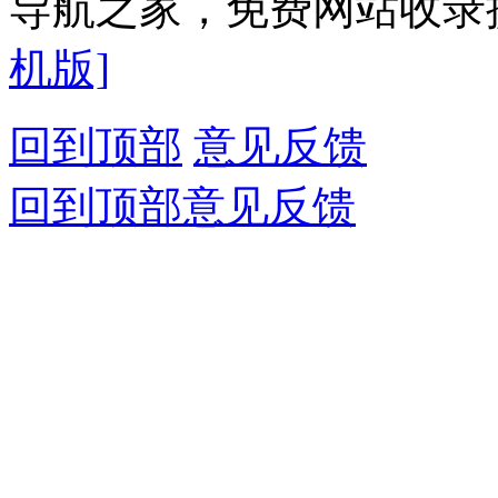
导航之家，免费网站收录提
机版]
回到顶部
意见反馈
回到顶部
意见反馈