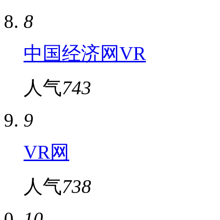
8
中国经济网VR
人气
743
9
VR网
人气
738
10