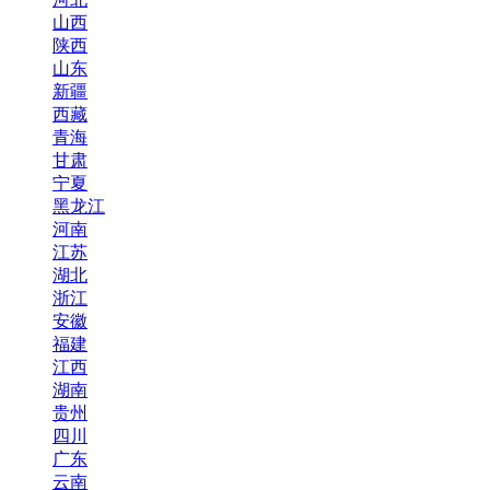
山西
陕西
山东
新疆
西藏
青海
甘肃
宁夏
黑龙江
河南
江苏
湖北
浙江
安徽
福建
江西
湖南
贵州
四川
广东
云南