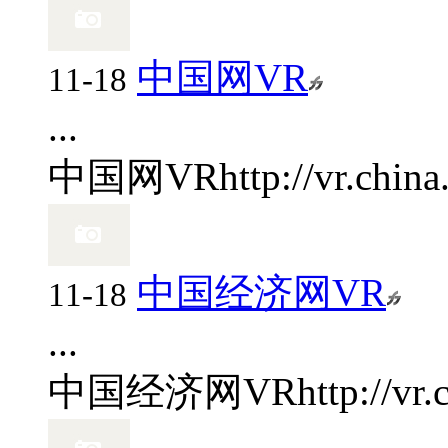
中国网VR
11-18
...
中国网VR
http://vr.chin
中国经济网VR
11-18
...
中国经济网VR
http://vr.