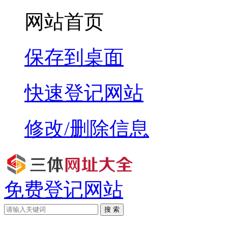
网站首页
保存到桌面
快速登记网站
修改/删除信息
免费登记网站
搜 索