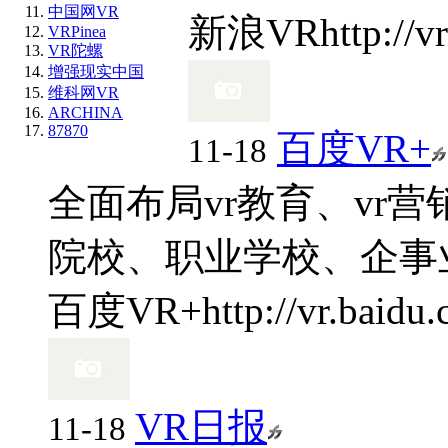
中国网VR
新浪VR
http://v
VRPinea
VR陀螺
增强现实中国
维科网VR
ARCHINA
87870
百度VR+
11-18
全面布局vr教育、vr营
院校、职业学校、企事业
百度VR+
http://vr.baidu
VR日报
11-18