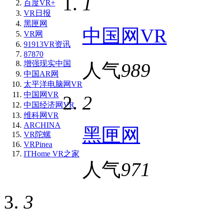
1
百度VR+
VR日报
黑匣网
中国网VR
VR网
91913VR资讯
87870
增强现实中国
人气
989
中国AR网
太平洋电脑网VR
中国网VR
2
中国经济网VR
维科网VR
ARCHINA
黑匣网
VR陀螺
VRPinea
ITHome VR之家
人气
971
3