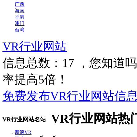
广西
海南
香港
澳门
台湾
VR行业网站
信息总数：
17
，您知道吗
率提高5倍！
免费发布VR行业网站信息
VR行业网站热
VR行业网站名站
新浪VR