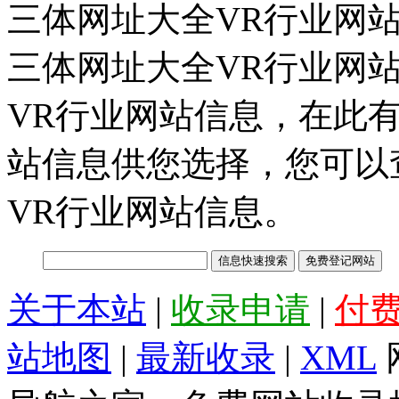
三体网址大全VR行业网
三体网址大全VR行业网
VR行业网站信息，在此
站信息供您选择，您可以
VR行业网站信息。
关于本站
|
收录申请
|
付
站地图
|
最新收录
|
XML