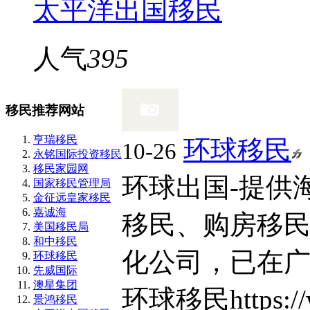
太平洋出国移民
人气
395
移民推荐网站
亨瑞移民
环球移民
10-26
永铭国际投资移民
移民家园网
环球出国-提供
国家移民管理局
金征远皇家移民
嘉诚海
移民、购房移
美国移民局
和中移民
化公司，已在广大
环球移民
先威国际
澳星集团
环球移民
https:
景鸿移民