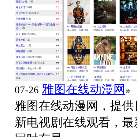
雅图在线动漫网
07-26
雅图在线动漫网，提供
新电视剧在线观看，最