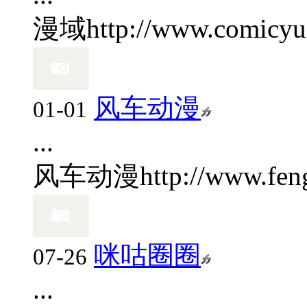
漫域
http://www.comicyu
风车动漫
01-01
...
风车动漫
http://www.fe
咪咕圈圈
07-26
...