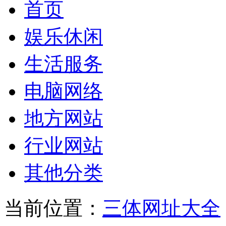
首页
娱乐休闲
生活服务
电脑网络
地方网站
行业网站
其他分类
当前位置：
三体网址大全