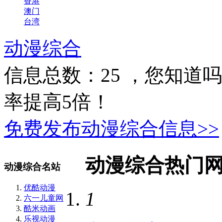
香港
澳门
台湾
动漫综合
信息总数：
25
，您知道吗
率提高5倍！
免费发布动漫综合信息>>
动漫综合热门
动漫综合名站
优酷动漫
1
六一儿童网
酷米动画
乐视动漫