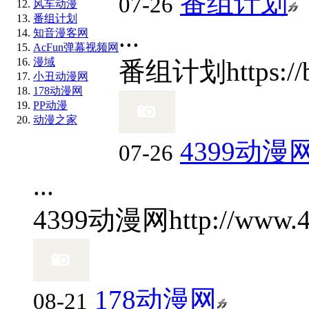
番组计划
07-26
风车动漫
番组计划
...
知音漫客网
AcFun弹幕视频网
漫域
番组计划
https:/
小丑动漫网
178动漫网
PP动漫
动漫之家
4399动漫
07-26
...
4399动漫网
http://www
178动漫网
08-21