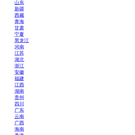
山东
新疆
西藏
青海
甘肃
宁夏
黑龙江
河南
江苏
湖北
浙江
安徽
福建
江西
湖南
贵州
四川
广东
云南
广西
海南