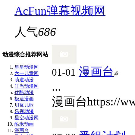
AcFun弹幕视频网
人气
686
动漫综合推荐网站
星星动漫网
漫画台
01-01
六一儿童网
萌道动漫
...
叮当动漫网
优酷动漫
漫画台
https://w
极速漫画
贝瓦儿歌
乐视动漫
星空动漫网
酷米动画
漫画台