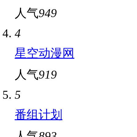
人气
949
4
星空动漫网
人气
919
5
番组计划
人气
893