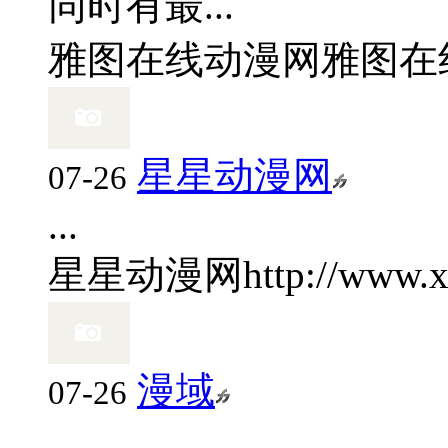
同时有最...
雅图在线动漫网
雅图在
星星动漫网
07-26
...
星星动漫网
http://www.
漫域
07-26
...