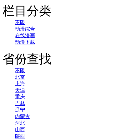
栏目分类
不限
动漫综合
在线漫画
动漫下载
省份查找
不限
北京
上海
天津
重庆
吉林
辽宁
内蒙古
河北
山西
陕西