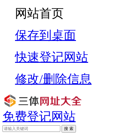
网站首页
保存到桌面
快速登记网站
修改/删除信息
免费登记网站
搜 索