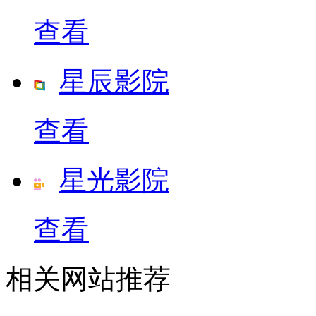
查看
星辰影院
查看
星光影院
查看
相关网站推荐