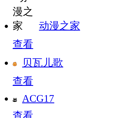
动漫之家
查看
贝瓦儿歌
查看
ACG17
查看