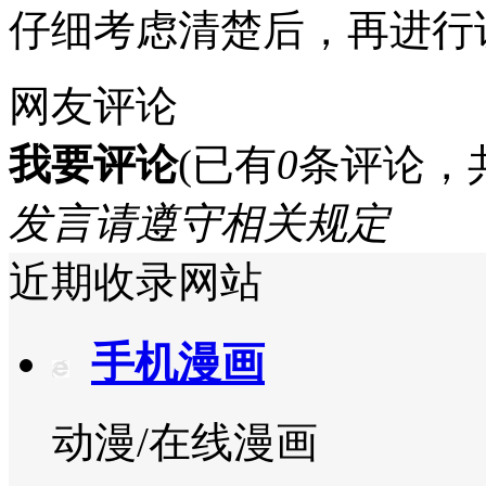
仔细考虑清楚后，再进行
网友评论
我要评论
(已有
0
条评论，
发言请遵守相关规定
近期收录网站
手机漫画
动漫/在线漫画