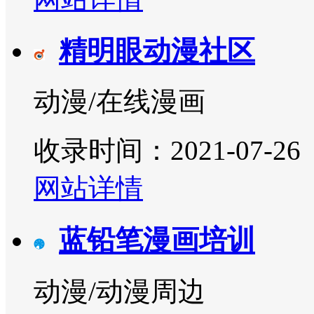
精明眼动漫社区
动漫/在线漫画
收录时间：2021-07-26
网站详情
蓝铅笔漫画培训
动漫/动漫周边