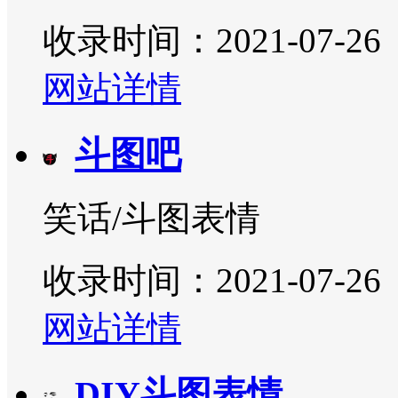
收录时间：2021-07-26
网站详情
斗图吧
笑话/斗图表情
收录时间：2021-07-26
网站详情
DIY斗图表情