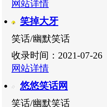
网站详情
笑掉大牙
笑话/幽默笑话
收录时间：2021-07-26
网站详情
悠悠笑话网
笑话/幽默笑话