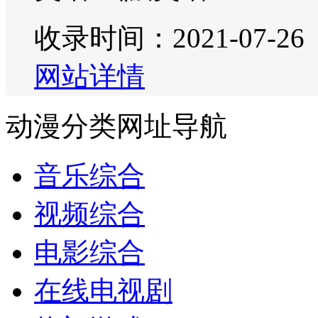
收录时间：2021-07-26
网站详情
动漫分类网址导航
音乐综合
视频综合
电影综合
在线电视剧