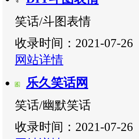
笑话/斗图表情
收录时间：2021-07-26
网站详情
乐久笑话网
笑话/幽默笑话
收录时间：2021-07-26