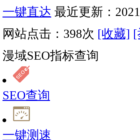
一键直达
最近更新：2021-
网站点击：
398
次
[收藏]
漫域SEO指标查询
SEO查询
一键测速