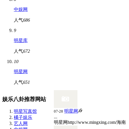
中娱网
人气
686
9
明星库
人气
672
10
明星网
人气
651
娱乐八卦推荐网站
明星网
明星写真馆
07-28
...
橘子娱乐
明星网
http://www.mingxing.com/
海南
艺人网