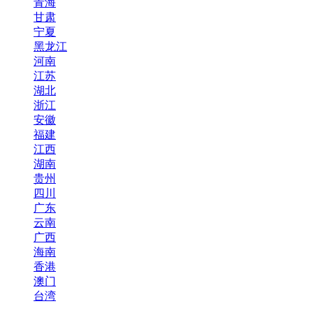
青海
甘肃
宁夏
黑龙江
河南
江苏
湖北
浙江
安徽
福建
江西
湖南
贵州
四川
广东
云南
广西
海南
香港
澳门
台湾