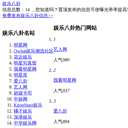
娱乐八卦
信息总数：
14
，您知道吗？置顶发布的信息可使曝光率率提高
免费发布娱乐八卦信息>>
娱乐八卦热门网站
娱乐八卦名站
1
明星网
艺人网
Owhat娱乐潮流社区
花边娱乐
人气
989
明星写真馆
我看明星网
2
明星库
我看明星网
爱八卦
艺人网
人气
937
超级卡司
中娱网
3
KpopStarz娱乐
橘子娱乐
爱八卦
深港娱乐
人气
894
中华娱乐网