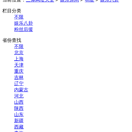
>
>
>
栏目分类
不限
娱乐八卦
粉丝后援
省份查找
不限
北京
上海
天津
重庆
吉林
辽宁
内蒙古
河北
山西
陕西
山东
新疆
西藏