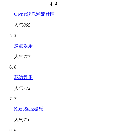
4
Owhat娱乐潮流社区
人气
865
5
深港娱乐
人气
777
6
花边娱乐
人气
772
7
KpopStarz娱乐
人气
710
8