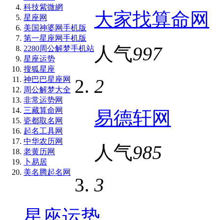
科技紫微網
大家找算命网
星座网
美国神婆网手机版
第一星座网手机版
人气
997
2280周公解梦手机站
星座运势
搜狐星座
神巴巴星座网
2
周公解梦大全
非常运势网
三藏算命网
易德轩网
瓷都取名网
起名工具网
中华农历网
人气
985
老黄历网
卜易居
美名腾起名网
3
星座运势