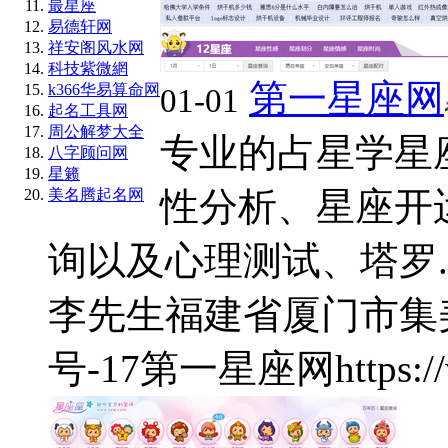
最星座
易德轩网
祥安阁风水网
科技紫微網
第一星座网
k366华易算命网
01-01
起名工具网
周公解梦大全
专业的占星学星
八字顾问网
星籁
性分析、星座开
美名腾起名网
询以及心理测试、塔罗..
李先生
福建省厦门市集
号-17
第一星座网
https: