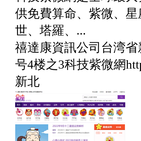
供免費算命、紫微、星
世、塔羅、...
禧達康資訊公司
台湾省
号4楼之3
科技紫微網
ht
新北