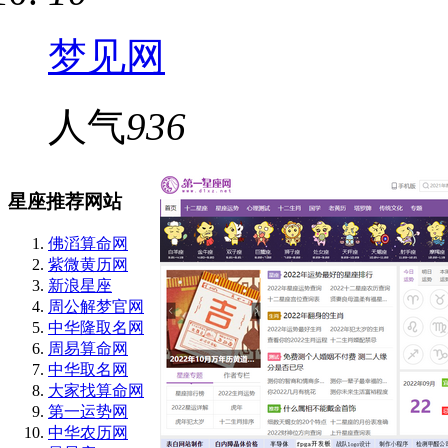
梦见网
人气
936
星座推荐网站
佛滔算命网
紫微黄历网
新浪星座
周公解梦官网
中华隆取名网
周易算命网
中华取名网
大家找算命网
第一运势网
中华农历网