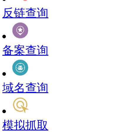
反链查询
备案查询
域名查询
模拟抓取