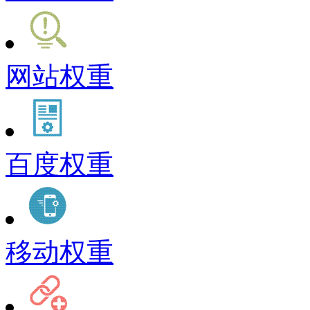
网站权重
百度权重
移动权重