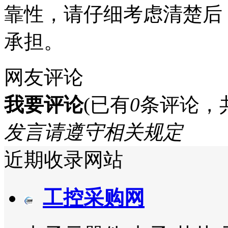
靠性，请仔细考虑清楚后
承担。
网友评论
我要评论
(已有
0
条评论，
发言请遵守相关规定
近期收录网站
工控采购网