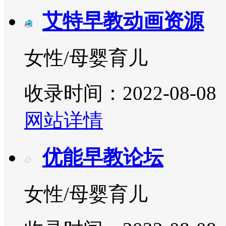
艾特早教动画资源
女性/母婴育儿
收录时间：2022-08-08
网站详情
优能早教论坛
女性/母婴育儿