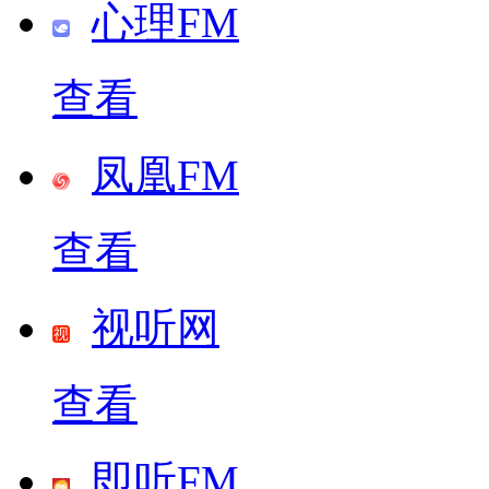
心理FM
查看
凤凰FM
查看
视听网
查看
即听FM