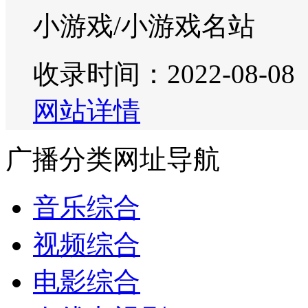
小游戏/小游戏名站
收录时间：2022-08-08
网站详情
广播分类网址导航
音乐综合
视频综合
电影综合