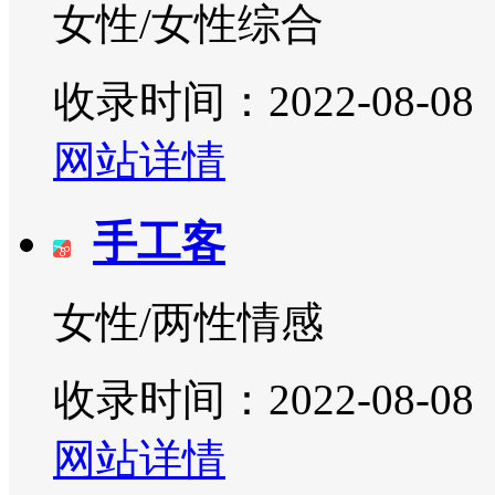
女性/女性综合
收录时间：2022-08-08
网站详情
手工客
女性/两性情感
收录时间：2022-08-08
网站详情