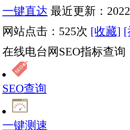
一键直达
最近更新：2022-
网站点击：
525
次
[收藏]
在线电台网SEO指标查询
SEO查询
一键测速