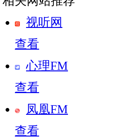
相关网站推荐
视听网
查看
心理FM
查看
凤凰FM
查看