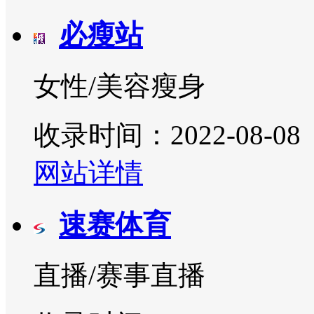
必瘦站
女性/美容瘦身
收录时间：2022-08-08
网站详情
速赛体育
直播/赛事直播