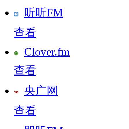
听听FM
查看
Clover.fm
查看
央广网
查看