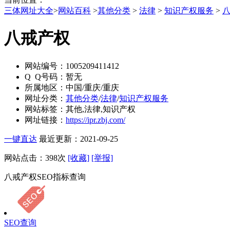
三体网址大全
>
网站百科
>
其他分类
>
法律
>
知识产权服务
>
八戒产权
网站编号：
1005209411412
Q Q号码：
暂无
所属地区：
中国/重庆/重庆
网址分类：
其他分类
/
法律
/
知识产权服务
网站标签：
其他,法律,知识产权
网址链接：
https://ipr.zbj.com/
一键直达
最近更新：2021-09-25
网站点击：
398
次
[收藏]
[举报]
八戒产权SEO指标查询
SEO查询