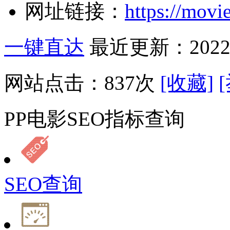
网址链接：
https://movi
一键直达
最近更新：2022-
网站点击：
837
次
[收藏]
PP电影SEO指标查询
SEO查询