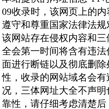
09收录时，该网页上的
遵守和尊重国家法律法规
该网站存在侵权内容和三
全会第一时间将含有违法
面进行断链以及彻底删除
性，收录的网站域名会有
况，三体网址大全不声明
靠性，请仔细考虑清楚后