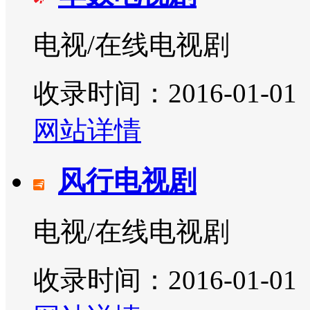
电视/在线电视剧
收录时间：2016-01-01
网站详情
风行电视剧
电视/在线电视剧
收录时间：2016-01-01