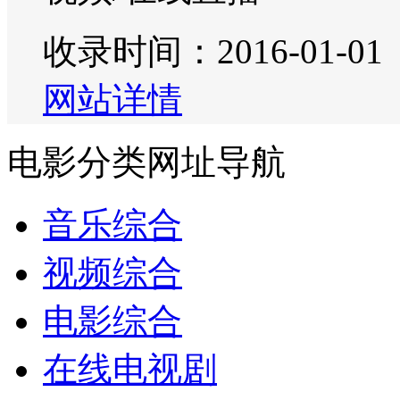
收录时间：2016-01-01
网站详情
电影分类网址导航
音乐综合
视频综合
电影综合
在线电视剧