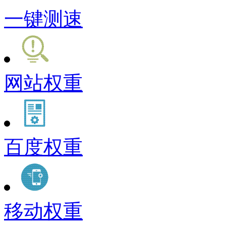
一键测速
网站权重
百度权重
移动权重