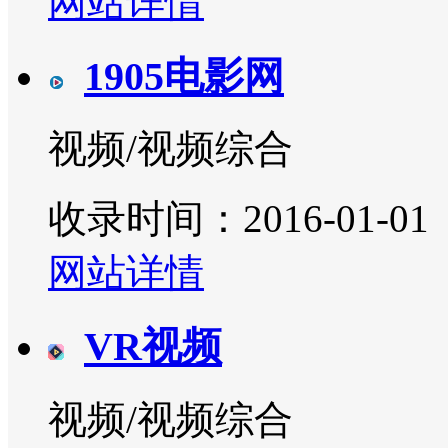
网站详情
1905电影网
视频/视频综合
收录时间：2016-01-01
网站详情
VR视频
视频/视频综合