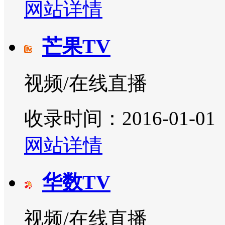
网站详情
芒果TV
视频/在线直播
收录时间：2016-01-01
网站详情
华数TV
视频/在线直播