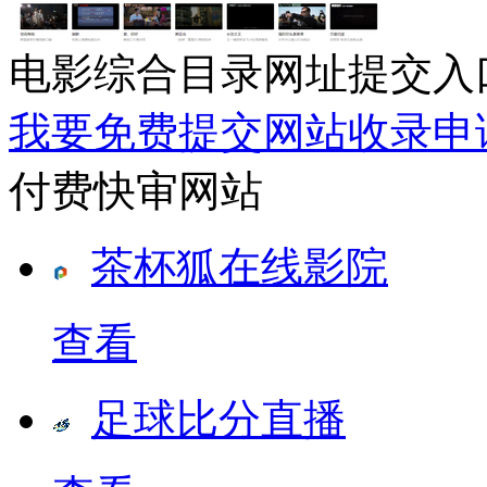
电影综合目录网址提交入
我要免费提交网站收录申
付费快审网站
茶杯狐在线影院
查看
足球比分直播