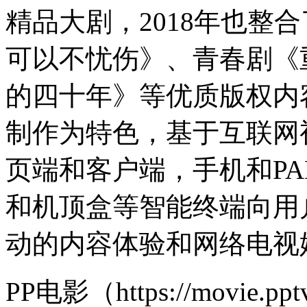
精品大剧，2018年也整
可以不忧伤》、青春剧《
的四十年》等优质版权内
制作为特色，基于互联网视
页端和客户端，手机和P
和机顶盒等智能终端向用
动的内容体验和网络电视
PP电影（https://movi