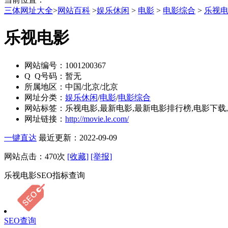
三体网址大全
>
网站百科
>
娱乐休闲
>
电影
>
电影综合
>
乐视
乐视电影
网站编号：
1001200367
Q Q号码：
暂无
所属地区：
中国/北京/北京
网址分类：
娱乐休闲
/
电影
/
电影综合
网站标签：
乐视电影,最新电影,最新电影排行榜,电影下载
网址链接：
http://movie.le.com/
一键直达
最近更新：2022-09-09
网站点击：
470
次
[收藏]
[举报]
乐视电影SEO指标查询
SEO查询