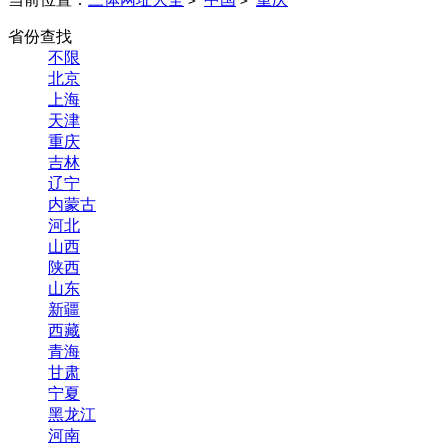
>
>
省份查找
不限
北京
上海
天津
重庆
吉林
辽宁
内蒙古
河北
山西
陕西
山东
新疆
西藏
青海
甘肃
宁夏
黑龙江
河南