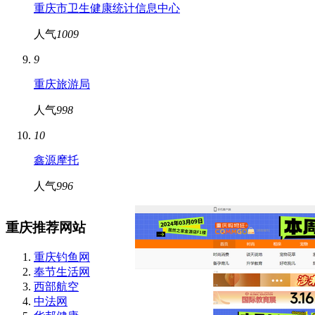
重庆市卫生健康统计信息中心
人气
1009
9
重庆旅游局
人气
998
10
鑫源摩托
人气
996
重庆推荐网站
重庆钓鱼网
奉节生活网
西部航空
中法网