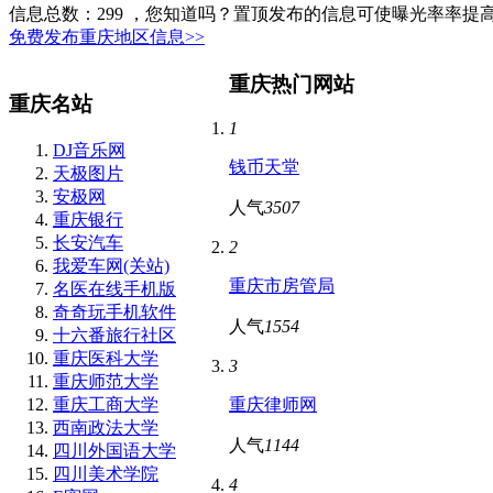
信息总数：
299
，您知道吗？置顶发布的信息可使曝光率率提高
免费发布重庆地区信息>>
重庆热门网站
重庆名站
1
DJ音乐网
钱币天堂
天极图片
安极网
人气
3507
重庆银行
长安汽车
2
我爱车网(关站)
重庆市房管局
名医在线手机版
奇奇玩手机软件
人气
1554
十六番旅行社区
重庆医科大学
3
重庆师范大学
重庆工商大学
重庆律师网
西南政法大学
人气
1144
四川外国语大学
四川美术学院
4